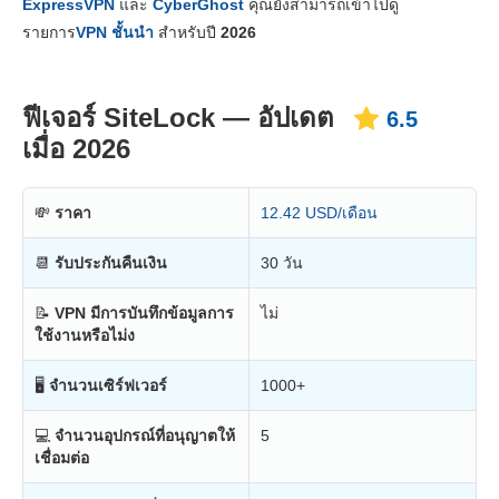
ExpressVPN
และ
CyberGhost
คุณยังสามารถเข้าไปดู
ความเสถียร & การช่วยเหลือ
4.3
รายการ
VPN ชั้นนำ
สำหรับปี
2026
ฟีเจอร์ SiteLock — อัปเดต
6.5
เมื่อ 2026
💸
ราคา
12.42 USD/เดือน
📆
รับประกันคืนเงิน
30 วัน
📝
VPN มีการบันทึกข้อมูลการ
ไม่
ใช้งานหรือไม่ง
🖥
จำนวนเซิร์ฟเวอร์
1000+
💻
จำนวนอุปกรณ์ที่อนุญาตให้
5
เชื่อมต่อ