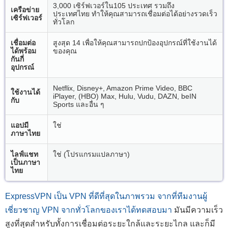
3,000 เซิร์ฟเวอร์ใน105 ประเทศ รวมถึง
เครือข่าย
ประเทศไทย ทำให้คุณสามารถเชื่อมต่อได้อย่างรวดเร็ว
เซิร์ฟเวอร์
ทั่วโลก
เชื่อมต่อ
สูงสุด 14 เพื่อให้คุณสามารถปกป้องอุปกรณ์ที่ใช้งานได้
ได้พร้อม
ของคุณ
กันกี่
อุปกรณ์
Netflix, Disney+, Amazon Prime Video, BBC
ใช้งานได้
iPlayer, (HBO) Max, Hulu, Vudu, DAZN, beIN
กับ
Sports และอื่น ๆ
แอปมี
ใช่
ภาษาไทย
ไลฟ์แชท
ใช่ (โปรแกรมแปลภาษา)
เป็นภาษา
ไทย
ExpressVPN เป็น VPN ที่ดีที่สุดในภาพรวม จากที่ทีมงานผู้
เชี่ยวชาญ VPN จากทั่วโลกของเราได้ทดสอบมา
มันมีความเร็ว
สูงที่สุดสำหรับทั้งการเชื่อมต่อระยะใกล้และระยะไกล และก็มี