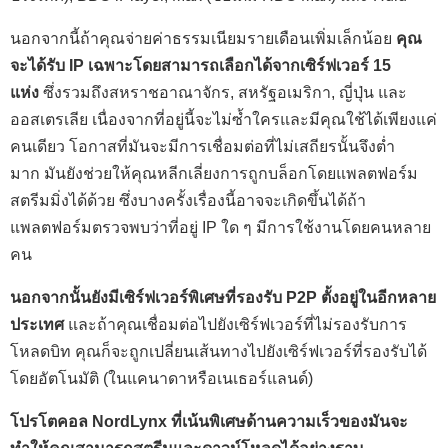
นอกจากนี้ถ้าคุณจ่ายค่าธรรมเนียมรายเดือนเพิ่มเล็กน้อย
คุณ
จะได้รับ IP เฉพาะโดยสามารถเลือกได้จากเซิร์ฟเวอร์ 15
แห่ง
ซึ่งรวมถึงสหราชอาณาจักร, สหรัฐอเมริกา, ญี่ปุ่น และ
ออสเตรเลีย เนื่องจากที่อยู่นี้จะไม่ซ้ำใครและมีคุณใช้ได้เพียงแค่
คนเดียว โอกาสที่มันจะมีการเชื่อมต่อที่ไม่เสถียรนั้นจึงต่ำ
มาก มันยังช่วยให้คุณหลีกเลี่ยงการถูกบล็อกโดยแพลตฟอร์ม
สตรีมมิ่งได้ด้วย ซึ่งบางครั้งเรื่องนี้อาจจะเกิดขึ้นได้ถ้า
แพลตฟอร์มตรวจพบว่าที่อยู่ IP ใด ๆ มีการใช้งานโดยคนหลาย
คน
นอกจากนั้นยังมีเซิร์ฟเวอร์พิเศษที่รองรับ P2P ตั้งอยู่ในอีกหลาย
ประเทศ
และถ้าคุณเชื่อมต่อไปยังเซิร์ฟเวอร์ที่ไม่รองรับการ
โหลดบิท คุณก็จะถูกเปลี่ยนเส้นทางไปยังเซิร์ฟเวอร์ที่รองรับได้
โดยอัตโนมัติ (ในแคนาดาหรือเนเธอร์แลนด์)
โปรโตคอล NordLynx ที่เน้นพิเศษด้านความเร็วของมันจะ