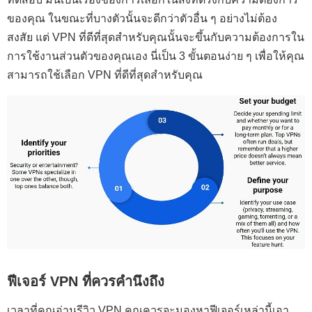
ของคุณ ในขณะที่บางตัวนั้นจะดีกว่าตัวอื่น ๆ อย่างไม่ต้อง
สงสัย แต่ VPN ที่ดีที่สุดสำหรับคุณนั้นจะขึ้นกับความต้องการใน
การใช้งานส่วนตัวของคุณเอง นี่เป็น 3 ขั้นตอนง่าย ๆ เพื่อให้คุณ
สามารถใช้เลือก VPN ที่ดีที่สุดสำหรับคุณ
ฟีเจอร์ VPN
ที่ควรคำนึงถึง
เวลาที่คุณอ่านรีวิว VPN คุณควรจะมองหาฟีเจอร์เหล่านี้เอา