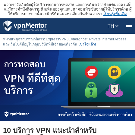
พวกเราจัดอันดับผู้ให้บริการตามการทดสอบและการค้นคว้าอย่างเข้มงวด แต่ก็
จะมีการคำนึงถึงความคิดเห็นของคุณและค่าคอมมิชชั่นจากผู้ให้บริการด้วย ผู้
ให้บริการบางรายนั้นจะมีบริษัทแม่แห่งเดียวกันกับพวกเรา
เรียนรู้เพิ่มเติม
TH
หมายเหตุจากบรรณาธิการ: ExpressVPN, Cyberghost, Private Internet Access
และเว็บไซต์นี้อยู่ในกลุ่มบริษัทที่มีเจ้าของเดียวกัน
เข้าใจแล้ว!
10 บริการ VPN แนะนำสำหรับ