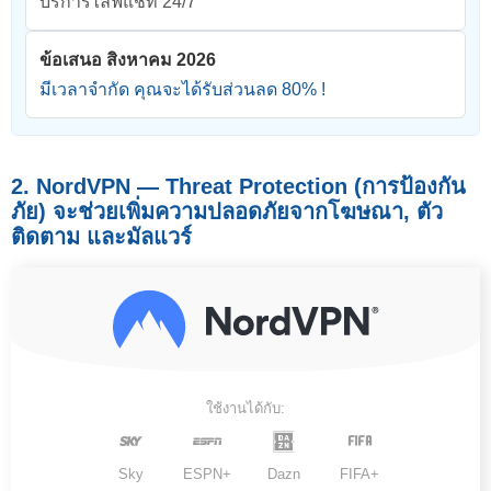
บริการไลฟ์แชท 24/7
ข้อเสนอ สิงหาคม 2026
มีเวลาจำกัด คุณจะได้รับส่วนลด
80
% !
2. NordVPN — Threat Protection (การป้องกัน
ภัย) จะช่วยเพิ่มความปลอดภัยจากโฆษณา, ตัว
ติดตาม และมัลแวร์
ใช้งานได้กับ:
Sky
ESPN+
Dazn
FIFA+