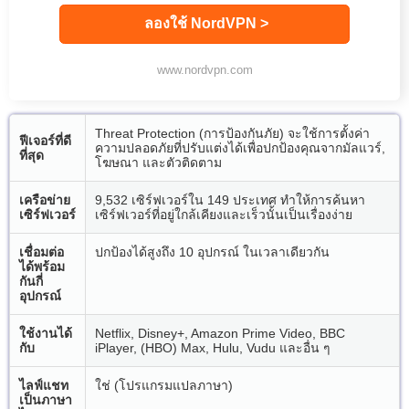
ลองใช้ NordVPN >
www.nordvpn.com
Threat Protection (การป้องกันภัย) จะใช้การตั้งค่า
ฟีเจอร์ที่ดี
ความปลอดภัยที่ปรับแต่งได้เพื่อปกป้องคุณจากมัลแวร์,
ที่สุด
โฆษณา และตัวติดตาม
เครือข่าย
9,532 เซิร์ฟเวอร์ใน 149 ประเทศ ทำให้การค้นหา
เซิร์ฟเวอร์
เซิร์ฟเวอร์ที่อยู่ใกล้เคียงและเร็วนั้นเป็นเรื่องง่าย
เชื่อมต่อ
ปกป้องได้สูงถึง 10 อุปกรณ์ ในเวลาเดียวกัน
ได้พร้อม
กันกี่
อุปกรณ์
ใช้งานได้
Netflix, Disney+, Amazon Prime Video, BBC
กับ
iPlayer, (HBO) Max, Hulu, Vudu และอื่น ๆ
ไลฟ์แชท
ใช่ (โปรแกรมแปลภาษา)
เป็นภาษา