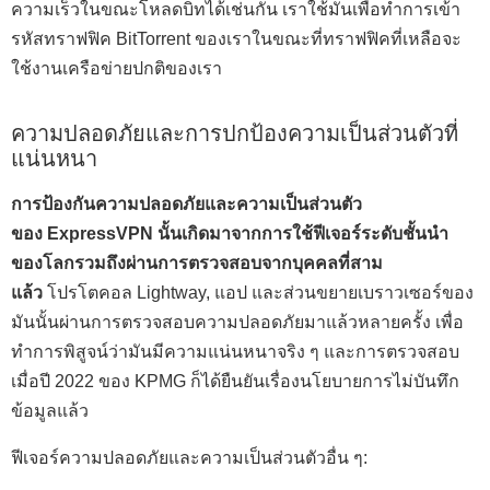
ความเร็วในขณะโหลดบิทได้เช่นกัน เราใช้มันเพื่อทำการเข้า
รหัสทราฟฟิค BitTorrent ของเราในขณะที่ทราฟฟิคที่เหลือจะ
ใช้งานเครือข่ายปกติของเรา
ความปลอดภัยและการปกป้องความเป็นส่วนตัวที่
แน่นหนา
การป้องกันความปลอดภัยและความเป็นส่วนตัว
ของ ExpressVPN นั้นเกิดมาจากการใช้ฟีเจอร์ระดับชั้นนำ
ของโลกรวมถึงผ่านการตรวจสอบจากบุคคลที่สาม
แล้ว
โปรโตคอล Lightway, แอป และส่วนขยายเบราวเซอร์ของ
มันนั้นผ่านการตรวจสอบความปลอดภัยมาแล้วหลายครั้ง เพื่อ
ทำการพิสูจน์ว่ามันมีความแน่นหนาจริง ๆ และการตรวจสอบ
เมื่อปี 2022 ของ KPMG ก็ได้ยืนยันเรื่องนโยบายการไม่บันทึก
ข้อมูลแล้ว
ฟีเจอร์ความปลอดภัยและความเป็นส่วนตัวอื่น ๆ: