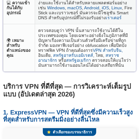
💻
ความเข้า
ง่ายและใช้งานได้สำหรับหลายแพลตฟอร์มอย่าง
กันได้กับ
เช่น
Windows
,
macOS
,
Android
,
iOS
,
Linux
, Fire
อุปกรณ์
Stick และเบราวเซอร์ มันควรจะมีโซลูชัน Smart
DNS สำหรับอุปกรณ์ที่ไม่รองรับอย่าง
เราเตอร์
ตรวจสอบดูว่า VPN นั้นสามารถใช้งานได้ดีใน
ประเทศของคุณ โดยเฉพาะอย่างยิ่งในภูมิภาคที่มี
🌍
เหมาะ
ปัญหาเรื่องความเป็นส่วนตัวหรือมีเครือข่ายที่ถูก
สำหรับ
จำกัด มองหาฟีเจอร์อย่าง obfuscation เพื่อปิดบัง
ตำแหน่งของ
ทราฟฟิค VPN ถ้าคุณต้องการ
VPN สำหรับจีน,
คุณ
อินเดีย,
สหรัฐอาหรับเอมิเรตส์
, ไทย,
สหราช
อาณาจักร
หรือ
สหรัฐอเมริกา
ตรวจสอบให้แน่ใจว่า
มันสามารถใช้งานออนไลน์ได้อย่างเสถียรที่นั่น
บริการ VPN
ที่ดีที่สุด
—
การวิเคราะห์เต็มรูป
แบบ
(
อัปเดตล่าสุด
2026
)
1. ExpressVPN — VPN
ที่ดีที่สุดซึ่งมีความเร็วสูง
ที่สุดสำหรับการสตรีมมิ่งอย่างลื่นไหล
ตัวเลือกของบรรณาธิการ