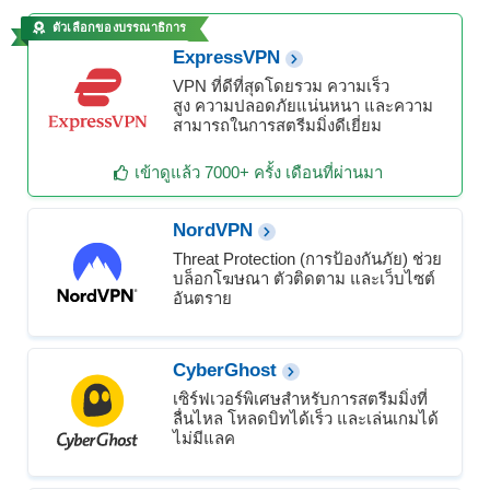
ตัวเลือกของบรรณาธิการ
ExpressVPN
VPN ที่ดีที่สุดโดยรวม ความเร็ว
สูง ความปลอดภัยแน่นหนา และความ
สามารถในการสตรีมมิ่งดีเยี่ยม
เข้าดูแล้ว 7000+ ครั้ง เดือนที่ผ่านมา
NordVPN
Threat Protection (การป้องกันภัย) ช่วย
บล็อกโฆษณา ตัวติดตาม และเว็บไซต์
อันตราย
CyberGhost
เซิร์ฟเวอร์พิเศษสำหรับการสตรีมมิ่งที่
ลื่นไหล โหลดบิทได้เร็ว และเล่นเกมได้
ไม่มีแลค