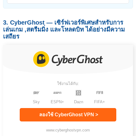
3. CyberGhost — เซิร์ฟเวอร์พิเศษสำหรับการ
เล่นเกม ,สตรีมมิ่ง และโหลดบิท ได้อย่างมีความ
เสถียร
ใช้งานได้กับ:
Sky
ESPN+
Dazn
FIFA+
ลองใช้ CyberGhost VPN >
www.cyberghostvpn.com