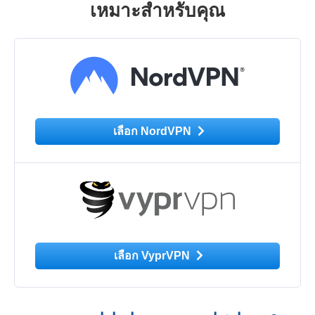
เหมาะสำหรับคุณ
เลือก NordVPN
เลือก VyprVPN