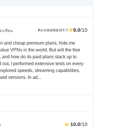
9.0
/10
คะแนนของเรา
:
นักเขียน
sion and cheap premium plans, hide.me
value VPNs in the world. But will the free
, and how do its paid plans stack up to
out, I performed extensive tests on every
I explored speeds, streaming capabilities,
aid versions. In ad...
10.0
/10
r