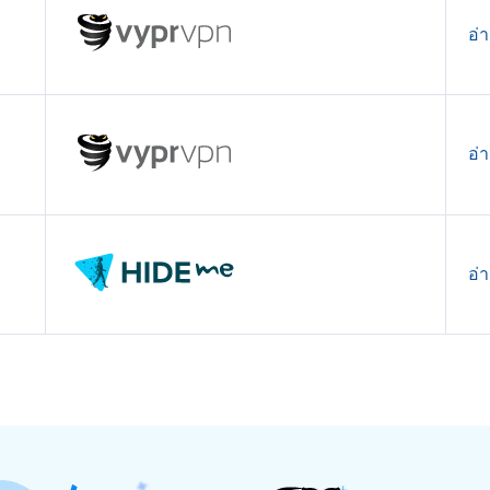
อ่
อ่
อ่