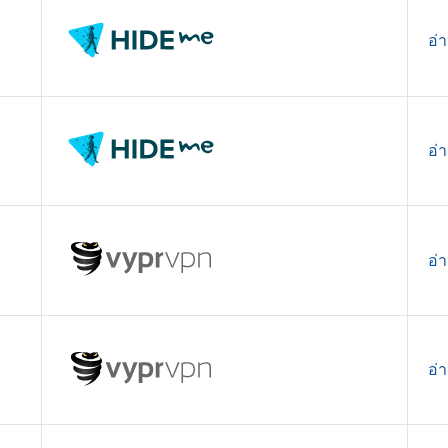
อ่
อ่
อ่
อ่