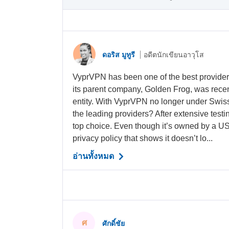
ดอริส มูทูรี
อดีตนักเขียนอาวุโส
VyprVPN has been one of the best providers
its parent company, Golden Frog, was rece
entity. With VyprVPN no longer under Swiss ju
the leading providers? After extensive testin
top choice. Even though it’s owned by a U
privacy policy that shows it doesn’t lo...
อ่านทั้งหมด
ศ
ศักดิ์ชัย