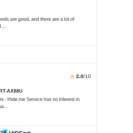
peeds are good, and there are a lot of
ad
...
2.0
/10
 RT-AX88U
rs - Hide.me Service has no Interest in
ha
...