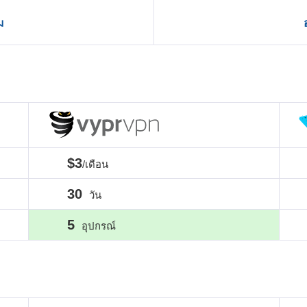
ม
$3
/เดือน
30
วัน
5
อุปกรณ์