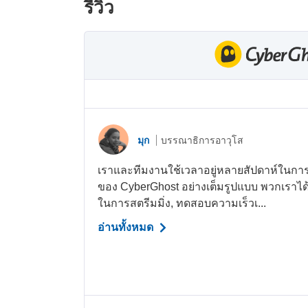
รีวิว
มุก
บรรณาธิการอาวุโส
เราและทีมงานใช้เวลาอยู่หลายสัปดาห์ในกา
ของ CyberGhost อย่างเต็มรูปแบบ พวกเร
ในการสตรีมมิ่ง, ทดสอบความเร็วเ...
อ่านทั้งหมด