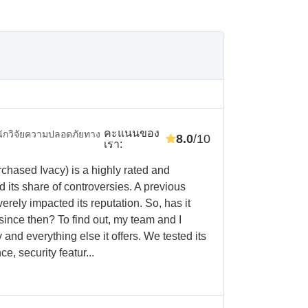
คะแนนของ
นักวิจัยความปลอดภัยทาง
8.0
/10
เรา
:
hased Ivacy) is a highly rated and
d its share of controversies. A previous
erely impacted its reputation. So, has it
since then? To find out, my team and I
y and everything else it offers. We tested its
, security featur...