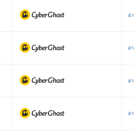
อ่
อ่
อ่
อ่