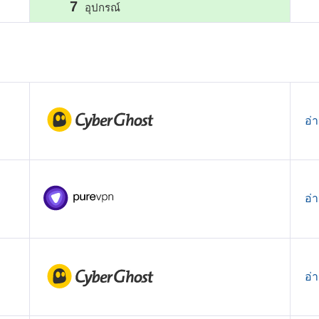
7
อุปกรณ์
อ่
อ่
อ่