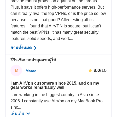
provide robust protection against online threats.
Plus, it says it offers high-performance servers. But
can it really rival the top VPNs, or is the price so low
because it’s not that good? After testing all its
features, I found that AirVPN is secure, but it can't
match the best VPNs. It has many great security
features, solid speeds, and work...
อ่านทั้งหมด
รีวิวเชิงบวกล่าสุดจากผู้ใช้
8.0
/10
M
Marco
I am AirVpn cusomers since 2015, and on my
gear works remarkably well
I am working in the biggest country in Asia since
2006. I constantly use AirVpn on my MacBook Pro
sinc
...
เพิ่มเติม