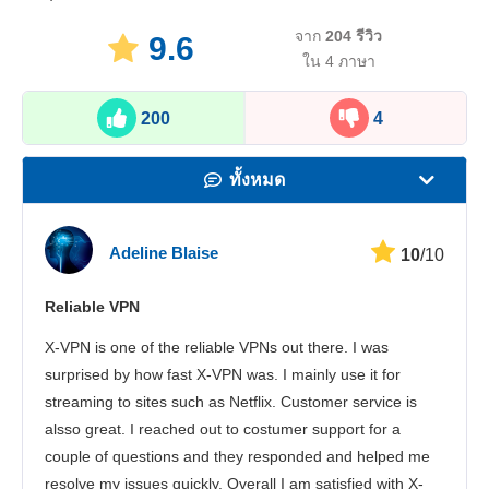
จาก
204
รีวิว
9.6
ใน 4 ภาษา
200
4
ทั้งหมด
ความเร็ว
Adeline Blaise
10
/10
สตรีมมิ่ง
Reliable VPN
ความปลอดภัย
X-VPN is one of the reliable VPNs out there. I was
บริการลูกค้า
surprised by how fast X-VPN was. I mainly use it for
streaming to sites such as Netflix. Customer service is
alsso great. I reached out to costumer support for a
couple of questions and they responded and helped me
resolve my issues quickly. Overall I am satisfied with X-