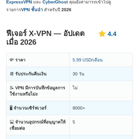
ExpressVPN
และ
CyberGhost
คุณยังสามารถเข้าไปดู
ความเสถียร & การช่วยเหลือ
6.3
รายการ
VPN ชั้นนำ
สำหรับปี
2026
ฟีเจอร์ X-VPN — อัปเดต
4.4
เมื่อ 2026
💸
ราคา
5.99 USD/เดือน
📆
รับประกันคืนเงิน
30 วัน
📝
VPN มีการบันทึกข้อมูลการ
ไม่
ใช้งานหรือไม่ง
🖥
จำนวนเซิร์ฟเวอร์
8000+
💻
จำนวนอุปกรณ์ที่อนุญาตให้
5
เชื่อมต่อ