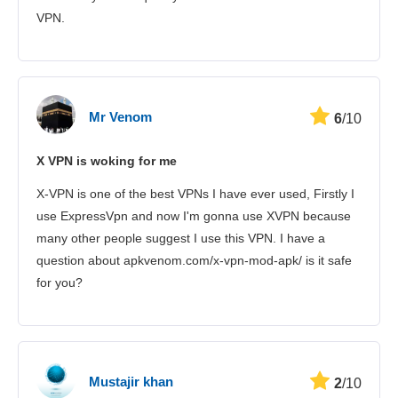
VPN.
Mr Venom
6
/10
X VPN is woking for me
X-VPN is one of the best VPNs I have ever used, Firstly I
use ExpressVpn and now I'm gonna use XVPN because
many other people suggest I use this VPN. I have a
question about apkvenom.com/x-vpn-mod-apk/ is it safe
for you?
Mustajir khan
2
/10