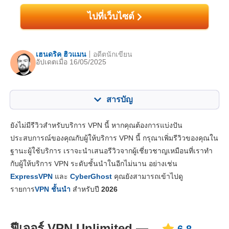
ไปที่เว็บไซต์
เฮนดริค ฮิวแมน
อดีตนักเขียน
อัปเดตเมื่อ 16/05/2025
สารบัญ
สารบัญ:
คะแนนของเรา:
ยังไม่มีรีวิวสำหรับบริการ VPN นี้ หากคุณต้องการแบ่งปัน
คุณสมบัติหลัก
6.8
ประสบการณ์ของคุณกับผู้ให้บริการ VPN นี้ กรุณาเพิ่มรีวิวของคุณใน
ฐานะผู้ใช้บริการ เราจะนำเสนอรีวิวจากผู้เชี่ยวชาญเหมือนที่เราทำ
แอปและการติดตั้ง
8.7
กับผู้ให้บริการ VPN ระดับชั้นนำในอีกไม่นาน อย่างเช่น
ราคา
6.0
ExpressVPN
และ
CyberGhost
คุณยังสามารถเข้าไปดู
ความเสถียร & การช่วยเหลือ
7.3
รายการ
VPN ชั้นนำ
สำหรับปี
2026
ฟีเจอร์ VPN Unlimited —