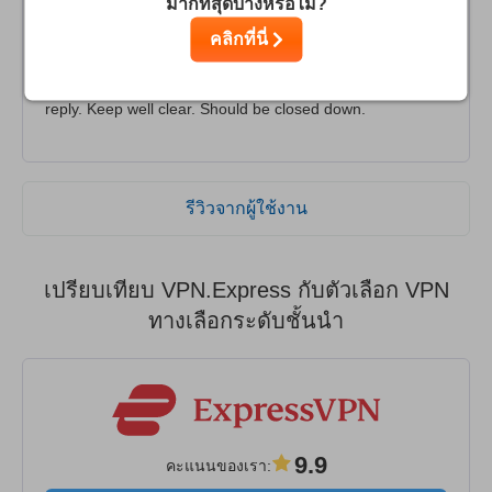
มากที่สุดบ้างหรือไม่?
hadn't worked, tried to convince me to pay again, smelt a
คลิกที่นี่
rat by now but they had taken my money, nothing worked,
sent emails to so-called customer services never got a
reply. Keep well clear. Should be closed down.
รีวิวจากผู้ใช้งาน
เปรียบเทียบ VPN.Express กับตัวเลือก VPN
ทางเลือกระดับชั้นนำ
9.9
คะแนนของเรา
: