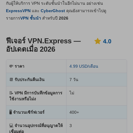
กับผู้ให้บริการ VPN ระดับชั้นนำในอีกไม่นาน อย่างเช่น
ราคา
5.0
ExpressVPN
และ
CyberGhost
คุณยังสามารถเข้าไปดู
ความเสถียร & การช่วยเหลือ
3.0
รายการ
VPN ชั้นนำ
สำหรับปี
2026
ฟีเจอร์ VPN.Express —
4.0
อัปเดตเมื่อ 2026
💸
ราคา
4.99 USD/เดือน
📆
รับประกันคืนเงิน
7 วัน
📝
VPN มีการบันทึกข้อมูลการ
ไม่
ใช้งานหรือไม่ง
🖥
จำนวนเซิร์ฟเวอร์
400+
💻
จำนวนอุปกรณ์ที่อนุญาตให้
3
เชื่อมต่อ