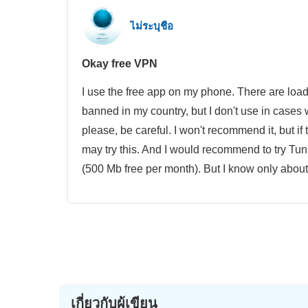
ไม่ระบุชื่อ
Okay free VPN
I use the free app on my phone. There are loads
banned in my country, but I don't use in cases 
please, be careful. I won't recommend it, but if
may try this. And I would recommend to try Tunn
(500 Mb free per month). But I know only about
เกี่ยวกับผู้เขียน