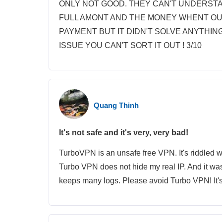
ONLY NOT GOOD. THEY CAN'T UNDERSTAN
FULL AMONT AND THE MONEY WHENT OUT
PAYMENT BUT IT DIDN'T SOLVE ANYTHING
ISSUE YOU CAN'T SORT IT OUT ! 3/10
Quang Thinh
It's not safe and it's very, very bad!
TurboVPN is an unsafe free VPN. It's riddled wi
Turbo VPN does not hide my real IP. And it was
keeps many logs. Please avoid Turbo VPN! It's