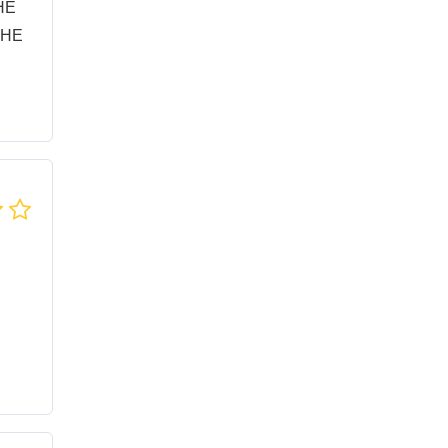
HE
THE