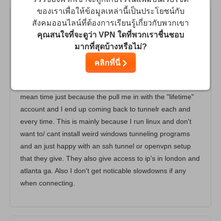
ของเราเพื่อให้ข้อมูลเหล่านี้เป็นประโยชน์กับ
สังคมออนไลน์ที่ต้องการเรียนรู้เกี่ยวกับพวกเขา
ben
10
/10
คุณสนใจที่จะดูว่า VPN ใดที่พวกเราชื่นชอบ
มากที่สุดบ้างหรือไม่?
tunneling service of choice.
คลิกที่นี่
I haven't had any issues with the service yet after staying
with them for about 3 years now. I've tried others in the
mean time just because the pull me in with the "lifetime"
account and I end up coming back to tunnelr each and
every time. This is mainly because I run linux and don't
want to/ cant install weird windows tunneling programs
and an just happy with an ssh tunnel or openvpn setup
that they give. They also give access to ip's in london and
atlanta ga. Also I don't get noticable slowdowns if any
when connecting.