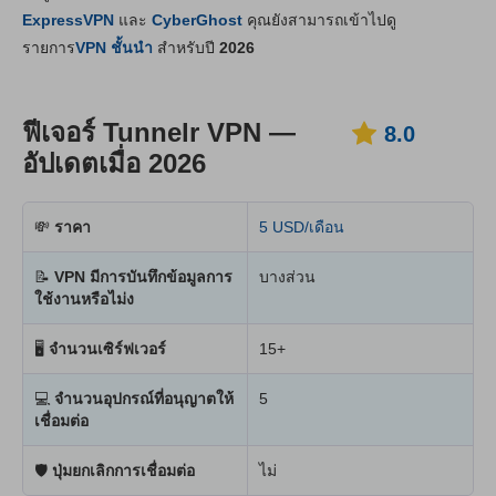
ราคา
7.3
ExpressVPN
และ
CyberGhost
คุณยังสามารถเข้าไปดู
ความเสถียร & การช่วยเหลือ
8.4
รายการ
VPN ชั้นนำ
สำหรับปี
2026
ฟีเจอร์ Tunnelr VPN —
8.0
อัปเดตเมื่อ 2026
💸
ราคา
5 USD/เดือน
📝
VPN มีการบันทึกข้อมูลการ
บางส่วน
ใช้งานหรือไม่ง
🖥
จำนวนเซิร์ฟเวอร์
15+
💻
จำนวนอุปกรณ์ที่อนุญาตให้
5
เชื่อมต่อ
🛡
ปุ่มยกเลิกการเชื่อมต่อ
ไม่