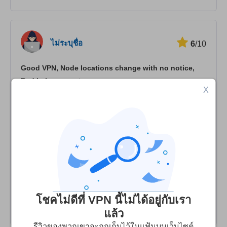
ไม่ระบุชื่อ
6
/10
Good VPN, Node locations change with no notice,
Bad help support
X
I used Tunnelr for 10 months, mostly connecting to
Spanish and French servers to access public sites in
those countries that are accessible only from those
geographical locations. Those nodes disappeared in the
fall and there is no information about whether they are
gone for good or just temporarily. I have contacted
service twice in the past two months about this, and never
got an answer. Last blog entry is for March so no
โชคไม่ดีที่ VPN นี้ไม่ได้อยู่กับเรา
information about this in it.
แล้ว
รีวิวของพวกเขาจะถูกเก็บไว้ในแฟ้มบนเว็บไซต์