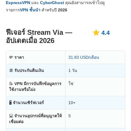
ExpressVPN
และ
CyberGhost
คุณยังสามารถเข้าไปดู
ความเสถียร & การช่วยเหลือ
6.3
รายการ
VPN ชั้นนำ
สำหรับปี
2026
ฟีเจอร์ Stream Via —
4.4
อัปเดตเมื่อ 2026
💸
ราคา
31.83 USD/เดือน
📆
รับประกันคืนเงิน
1 วัน
📝
VPN มีการบันทึกข้อมูลการ
ใช่
ใช้งานหรือไม่ง
🖥
จำนวนเซิร์ฟเวอร์
10+
💻
จำนวนอุปกรณ์ที่อนุญาตให้
5
เชื่อมต่อ