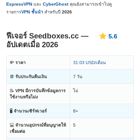
ราคา
8.1
ExpressVPN
และ
CyberGhost
คุณยังสามารถเข้าไปดู
ความเสถียร & การช่วยเหลือ
8.0
รายการ
VPN ชั้นนำ
สำหรับปี
2026
ฟีเจอร์ Seedboxes.cc —
5.6
อัปเดตเมื่อ 2026
💸
ราคา
31.03 USD/เดือน
📆
รับประกันคืนเงิน
7 วัน
📝
VPN มีการบันทึกข้อมูลการ
ไม่
ใช้งานหรือไม่ง
🖥
จำนวนเซิร์ฟเวอร์
8+
💻
จำนวนอุปกรณ์ที่อนุญาตให้
5
เชื่อมต่อ