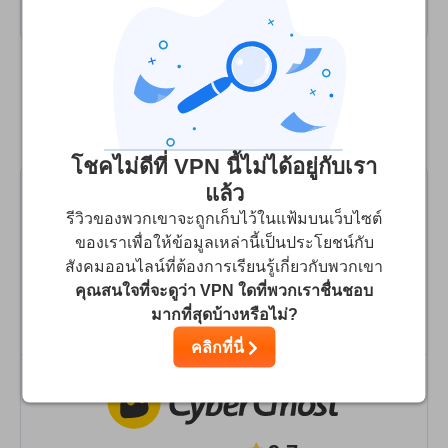
ความเร็ว
ไม่พบรีวิวผู้ใช้งานในหมวดหมู่นี้!
สตรีมมิ่ง
ความปลอดภัย
เปรียบเทียบ My Secure VPN กับตัวเลือก VPN
บริการลูกค้า
ทางเลือกระดับชั้นนำ
โชคไม่ดีที่ VPN นี้ไม่ได้อยู่กับเรา
แล้ว
รีวิวของพวกเขาจะถูกเก็บไว้ในแฟ้มบนเว็บไซต์
ของเราเพื่อให้ข้อมูลเหล่านี้เป็นประโยชน์กับ
9.9
คะแนนของเรา
:
สังคมออนไลน์ที่ต้องการเรียนรู้เกี่ยวกับพวกเขา
คุณสนใจที่จะดูว่า VPN ใดที่พวกเราชื่นชอบ
ไปที่เว็บไซต์
มากที่สุดบ้างหรือไม่?
คลิกที่นี่