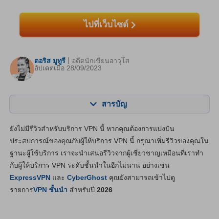
ไปที่เว็บไซต์
ดอริส มูทูรี
อดีตนักเขียนอาวุโส
อัปเดตเมื่อ 28/09/2023
สารบัญ
สารบัญ:
คะแนนของเรา:
ยังไม่มีรีวิวสำหรับบริการ VPN นี้ หากคุณต้องการแบ่งปัน
คุณสมบัติหลัก
5.5
ประสบการณ์ของคุณกับผู้ให้บริการ VPN นี้ กรุณาเพิ่มรีวิวของคุณใน
ฐานะผู้ใช้บริการ เราจะนำเสนอรีวิวจากผู้เชี่ยวชาญเหมือนที่เราทำ
แอปและการติดตั้ง
5.3
กับผู้ให้บริการ VPN ระดับชั้นนำในอีกไม่นาน อย่างเช่น
ราคา
1.3
ExpressVPN
และ
CyberGhost
คุณยังสามารถเข้าไปดู
ความเสถียร & การช่วยเหลือ
3.3
รายการ
VPN ชั้นนำ
สำหรับปี
2026