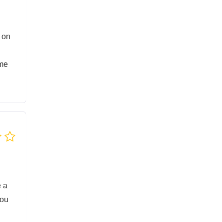
 on
ime
e a
you