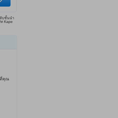
ดับชั้นนำ
ษัท Kape
ี่คุณ