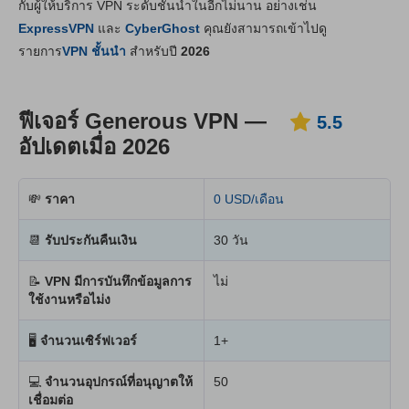
กับผู้ให้บริการ VPN ระดับชั้นนำในอีกไม่นาน อย่างเช่น
ราคา
3.6
ExpressVPN
และ
CyberGhost
คุณยังสามารถเข้าไปดู
ความเสถียร & การช่วยเหลือ
3.6
รายการ
VPN ชั้นนำ
สำหรับปี
2026
ฟีเจอร์ Generous VPN —
5.5
อัปเดตเมื่อ 2026
💸
ราคา
0 USD/เดือน
📆
รับประกันคืนเงิน
30 วัน
📝
VPN มีการบันทึกข้อมูลการ
ไม่
ใช้งานหรือไม่ง
🖥
จำนวนเซิร์ฟเวอร์
1+
💻
จำนวนอุปกรณ์ที่อนุญาตให้
50
เชื่อมต่อ