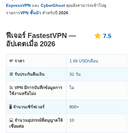
ราคา
7.8
ExpressVPN
และ
CyberGhost
คุณยังสามารถเข้าไปดู
ความเสถียร & การช่วยเหลือ
8.0
รายการ
VPN ชั้นนำ
สำหรับปี
2026
ฟีเจอร์ FastestVPN —
7.5
อัปเดตเมื่อ 2026
💸
ราคา
1.66 USD/เดือน
📆
รับประกันคืนเงิน
31 วัน
📝
VPN มีการบันทึกข้อมูลการ
ไม่
ใช้งานหรือไม่ง
🖥
จำนวนเซิร์ฟเวอร์
800+
💻
จำนวนอุปกรณ์ที่อนุญาตให้
10
เชื่อมต่อ