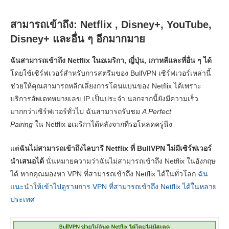
สามารถเข้าถึง: Netflix , Disney+, YouTube,
Disney+ และอื่น ๆ อีกมากมาย
ฉันสามารถเข้าถึง
Netflix
ในอเมริกา
,
ญี่ปุ่น
,
เกาหลีและที่อื่น
ๆ
ได้
โดยใช้เซิร์ฟเวอร์สำหรับการสตรีมของ BullVPN เซิร์ฟเวอร์เหล่านี้
ช่วยให้คุณสามารถหลีกเลี่ยงการโดนแบนของ Netflix ได้เพราะ
บริการอัพเดทหมายเลข IP เป็นประจำ นอกจากนี้ยังมีความเร็ว
มากกว่าเซิร์ฟเวอร์ทั่วไป ฉันสามารถรับชม
A Perfect
Pairing
ใน Netflix อเมริกาได้หลังจากที่รอโหลดครู่นึง
แต่
ฉันไม่สามารถเข้าถึงไลบารี
Netflix
ที่
BullVPN
ไม่มีเซิร์ฟเวอร์
นำเสนอได้
นั่นหมายความว่าฉันไม่สามารถเข้าถึง Netflix ในอังกฤษ
ได้ หากคุณมองหา VPN ที่สามารถเข้าถึง Netflix ได้ในทั่วโลก
ฉัน
แนะนำให้เข้าไปดูรายการ VPN ที่สามารถเข้าถึง Netflix ได้ในหลาย
ประเทศ