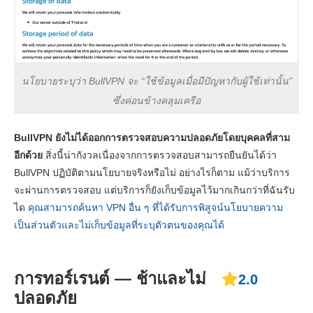
นโยบายระบุว่า BullVPN จะ “ใช้ข้อมูลเมื่อมีปัญหากับผู้ใช้เท่านั้น”
ซึ่งค่อนข้างคลุมเครือ
BullVPN
ยังไม่ได้ออกการตรวจสอบความปลอดภัยโดยบุคคลที่สาม
อีกด้วย
สิ่งนี้น่ากังวลเนื่องจากการตรวจสอบสามารถยืนยันได้ว่า
BullVPN ปฏิบัติตามนโยบายจริงหรือไม่ อย่างไรก็ตาม แม้ว่าบริการ
จะผ่านการตรวจสอบ แต่บริการก็ยังเก็บข้อมูลไว้มากเกินกว่าที่ฉันรับ
ได
คุณสามารถค้นหา VPN อื่น ๆ ที่ได้รับการพิสูจน์นโยบายความ
เป็นส่วนตัวและไม่เก็บข้อมูลที่ระบุตัวตนของคุณได้
การทอร์เรนต์ — ช้าและไม่
2.0
ปลอดภัย