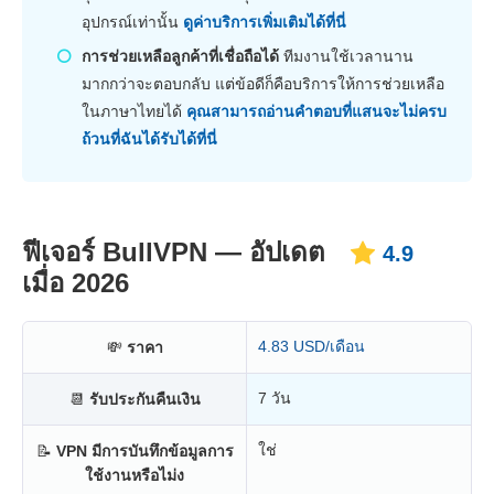
อุปกรณ์เท่านั้น
ดูค่าบริการเพิ่มเติมได้ที่นี่
การช่วยเหลือลูกค้าที่เชื่อถือได้
ทีมงานใช้เวลานาน
มากกว่าจะตอบกลับ แต่ข้อดีก็คือบริการให้การช่วยเหลือ
ในภาษาไทยได้
คุณสามารถอ่านคำตอบที่แสนจะไม่ครบ
ถ้วนที่ฉันได้รับได้ที่นี่
ฟีเจอร์ BullVPN — อัปเดต
4.9
เมื่อ 2026
4.83 USD/เดือน
💸
ราคา
7 วัน
📆
รับประกันคืนเงิน
ใช่
📝
VPN มีการบันทึกข้อมูลการ
ใช้งานหรือไม่ง