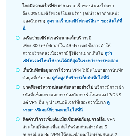
ไกลมีความเร็วที่ช้ามาก
ความเร็วของฉันลงไปมาก
ถึง 60% บนเซิร์ฟเวอร์ในอเมริกา (อยู่ห่างจากตำแหน่ง
ของฉันมาก)
ดูความเร็วบนเซิร์ฟเวอร์อื่น ๆ ของฉันได้ที่
นี่
เครือข่ายเซิร์ฟเวอร์ขนาดเล็ก
บริการมี
เพียง 300 เซิร์ฟเวอร์ใน 49 ประเทศ ซึ่งอาจทำให้
ความเร็วลดลงเนื่องจากมีผู้ใช้งานมากเกินไป
ดูว่า
เซิร์ฟเวอร์ไหนใช้งานได้ดีที่สุดในระหว่างการทดสอบ
เก็บบันทึกข้อมูลการใช้งาน
VPN ไม่มีนโยบายการบันทึก
ข้อมูลที่เข้มงวด
ดูข้อมูลที่บริการเก็บบันทึกได้ที่นี่
ขาดฟีเจอร์ความปลอดภัยหลายอย่างไป
บริการมีการเข้า
รหัสที่แข็งแกร่งและการป้องกันการรั่วไหลของ IP/DNS
แต่ VPN อื่น ๆ นำเสนอฟีเจอร์ที่เยอะกว่านี้มาก
ดู
รายการฟีเจอร์ที่ขาดหายไปได้ที่นี่
คิดค่าบริการเพิ่มเติมเมื่อเชื่อมต่อกับอุปกรณ์อื่น
VPN
ส่วนใหญ่ให้คุณเชื่อมต่อได้พร้อมกันอย่างน้อย 5
อุปกรณ์ แต่ BullVPN ให้คุณเชื่อมต่อได้พร้อมกันแค่ 2