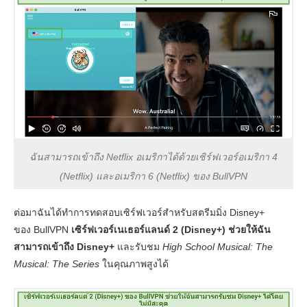
ฉันสามารถเข้าถึง Netflix อเมริกาได้ด้วยเซิร์ฟเวอร์อเมริกา 4
(Netflix) และอเมริกา 6 (Netflix) ของ BullVPN
ต่อมาฉันได้ทำการทดสอบเซิร์ฟเวอร์สำหรับสตรีมมิ่ง Disney+
ของ BullVPN
เซิร์ฟเวอร์เนเธอร์แลนด์
2 (Disney+)
ช่วยให้ฉัน
สามารถเข้าถึง
Disney+
และรับชม
High School Musical: The
Musical: The Series
ในคุณภาพสูงได้