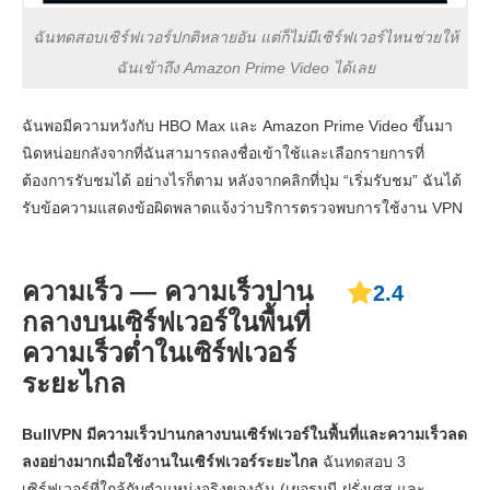
ฉันทดสอบเซิร์ฟเวอร์ปกติหลายอัน แต่ก็ไม่มีเซิร์ฟเวอร์ไหนช่วยให้
ฉันเข้าถึง Amazon Prime Video ได้เลย
ฉันพอมีความหวังกับ HBO Max และ Amazon Prime Video ขึ้นมา
นิดหน่อยกลังจากที่ฉันสามารถลงชื่อเข้าใช้และเลือกรายการที่
ต้องการรับชมได้ อย่างไรก็ตาม หลังจากคลิกที่ปุ่ม “เริ่มรับชม” ฉันได้
รับข้อความแสดงข้อผิดพลาดแจ้งว่าบริการตรวจพบการใช้งาน VPN
ความเร็ว — ความเร็วปาน
2.4
กลางบนเซิร์ฟเวอร์ในพื้นที่
ความเร็วต่ำในเซิร์ฟเวอร์
ระยะไกล
BullVPN
มีความเร็วปานกลางบนเซิร์ฟเวอร์ในพื้นที่และความเร็วลด
ลงอย่างมากเมื่อใช้งานในเซิร์ฟเวอร์ระยะไกล
ฉันทดสอบ 3
เซิร์ฟเวอร์ที่ใกล้กับตำแหน่งจริงของฉัน (เยอรมนี ฝรั่งเศส และ