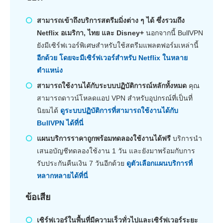
สามารถเข้าถึงบริการสตรีมมิ่งต่าง ๆ ได้ ซึ่งรวมถึง
Netflix อเมริกา, ไทย และ Disney+
นอกจากนี้ BullVPN
ยังมีเซิร์ฟเวอร์พิเศษสำหรับใช้สตรีมแพลตฟอร์มเหล่านี้
อีกด้วย โดยจะมีเซิร์ฟเวอร์สำหรับ Netflix ในหลาย
ตำแหน่ง
สามารถใช้งานได้กับระบบปฏิบัติการณ์หลักทั้งหมด
คุณ
สามารถดาวน์โหลดแอป VPN สำหรับอุปกรณ์ที่เป็นที่
นิยมได้
ดูระบบปฏิบัติการที่สามารถใช้งานได้กับ
BullVPN ได้ที่นี่
แผนบริการราคาถูกพร้อมทดลองใช้งานได้ฟรี
บริการนำ
เสนอบัญชีทดลองใช้งาน 1 วัน และยังมาพร้อมกับการ
รับประกันคืนเงิน 7 วันอีกด้วย
ดูตัวเลือกแผนบริการที่
หลากหลายได้ที่นี่
ข้อเสีย
เซิร์ฟเวอร์ในพื้นที่มีความเร็วทั่วไปและเซิร์ฟเวอร์ระยะ