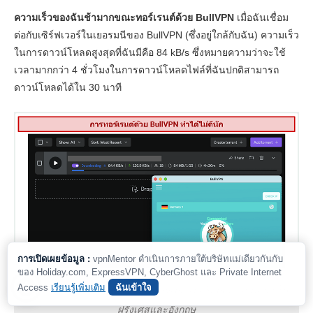
ความเร็วของฉันช้ามากขณะทอร์เรนต์ด้วย
BullVPN
เมื่อฉันเชื่อม
ต่อกับเซิร์ฟเวอร์ในเยอรมนีของ BullVPN (ซึ่งอยู่ใกล้กับฉัน) ความเร็ว
ในการดาวน์โหลดสูงสุดที่ฉันมีคือ 84 kB/s ซึ่งหมายความว่าจะใช้
เวลามากกว่า 4 ชั่วโมงในการดาวน์โหลดไฟล์ที่ฉันปกติสามารถ
ดาวน์โหลดได้ใน 30 นาที
การเปิดเผยข้อมูล :
vpnMentor ดำเนินการภายใต้บริษัทแม่เดียวกันกับ
ของ Holiday.com, ExpressVPN, CyberGhost และ Private Internet
Access
เรียนรู้เพิ่มเติม
ฉันเข้าใจ
การเชื่อมต่อของฉันช้ามากกว่าเดิมเมื่อฉันเชื่อมต่อเซิร์ฟเวอร์ใน
ฝรั่งเศสและอังกฤษ