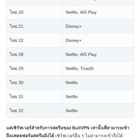
ไทย 20
Netflix, AIS Play
ไทย 21
Disney+
ไทย 22
Disney+
ไทย 28
Netflix, AIS Play
ไทย 29
Netflix, TrueID
ไทย 30
Netflix
ไทย 31
Netflix
ไทย 32
Netflix
แต่เซิร์ฟเวอร์สำหรับการสตรีมของ
BullVPN
เท่านั้นที่สามารถเข้า
ถึงแพลตฟอร์มสตรีมมิ่งได้
เซิร์ฟเวอร์อื่น ๆ ไม่สามารถเข้าถึงได้