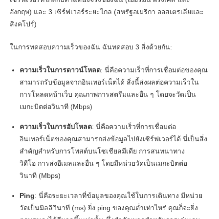
อังกฤษ) และ 3 เซิร์ฟเวอร์ระยะไกล (สหรัฐอเมริกา ออสเตรเลียและ
สิงคโปร์)
ในการทดสอบความเร็วของฉัน ฉันทดสอบ 3 สิ่งด้วยกัน:
ความเร็วในการดาวน์โหลด
: นี่คือความเร็วที่การเชื่อมต่อของคุณ
สามารถรับข้อมูลจากอินเทอร์เน็ตได้ สิ่งนี้ส่งผลต่อความเร็วใน
การโหลดหน้าเว็บ คุณภาพการสตรีมและอื่น ๆ โดยจะวัดเป็น
เมกะบิตต่อวินาที (Mbps)
ความเร็วในการอัปโหลด
: นี่คือความเร็วที่การเชื่อมต่อ
อินเทอร์เน็ตของคุณสามารถส่งข้อมูลไปยังเซิร์ฟเวอร์ได้ นี่เป็นสิ่ง
สำคัญสำหรับการโพสต์บนโซเชียลมีเดีย การสนทนาทาง
วิดีโอ การส่งอีเมลและอื่น ๆ โดยมีหน่วยวัดเป็นเมกะบิตต่อ
วินาที (Mbps)
Ping
: นี่คือระยะเวลาที่ข้อมูลของคุณใช้ในการเดินทาง มีหน่วย
วัดเป็นมิลลิวินาที (ms) ยิ่ง ping ของคุณต่ำเท่าไหร่ คุณก็จะยิ่ง