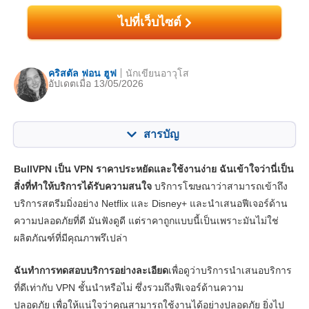
ไปที่เว็บไซต์
คริสตัล ฟอน ฮูฟ
นักเขียนอาวุโส
อัปเดตเมื่อ 13/05/2026
สารบัญ
สารบัญ:
คะแนนของเรา:
BullVPN
เป็น
VPN
ราคาประหยัดและใช้งานง่าย
ฉันเข้าใจว่านี่เป็น
คุณสมบัติหลัก
4.9
สิ่งที่ทำให้บริการได้รับความสนใจ
บริการโฆษณาว่าสามารถเข้าถึง
บริการสตรีมมิ่งอย่าง Netflix และ Disney+ และนำเสนอฟีเจอร์ด้าน
สตรีมมิ่ง
5.6
ความปลอดภัยที่ดี มันฟังดูดี แต่ราคาถูกแบบนี้เป็นเพราะมันไม่ใช่
ความเร็ว
2.4
ผลิตภัณฑ์ที่มีคุณภาพรึเปล่า
เกม
5.8
ฉันทำการทดสอบบริการอย่างละเอียด
เพื่อดูว่าบริการนำเสนอบริการ
เครือข่ายเซิร์ฟเวอร์
5.2
ที่ดีเท่ากับ VPN ชั้นนำหรือไม่ ซึ่งรวมถึงฟีเจอร์ด้านความ
ความปลอดภัย
6.2
ปลอดภัย เพื่อให้แน่ใจว่าคุณสามารถใช้งานได้อย่างปลอดภัย ยิ่งไป