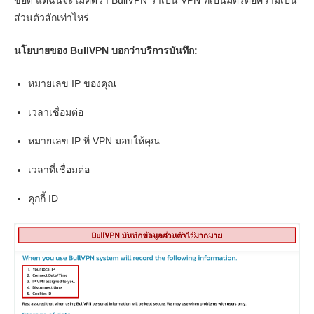
ส่วนตัวสักเท่าไหร่
นโยบายของ
BullVPN
บอกว่าบริการบันทึก
:
หมายเลข IP ของคุณ
เวลาเชื่อมต่อ
หมายเลข IP ที่ VPN มอบให้คุณ
เวลาที่เชื่อมต่อ
คุกกี้ ID