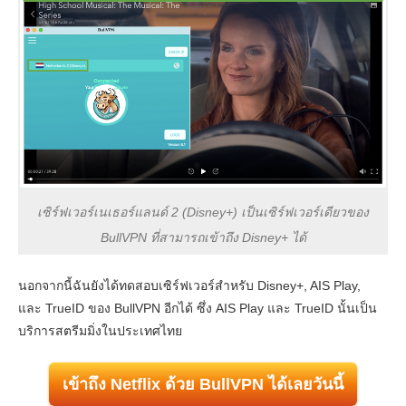
เซิร์ฟเวอร์เนเธอร์แลนด์ 2 (Disney+) เป็นเซิร์ฟเวอร์เดียวของ
BullVPN ที่สามารถเข้าถึง Disney+ ได้
นอกจากนี้ฉันยังได้ทดสอบเซิร์ฟเวอร์สำหรับ Disney+, AIS Play,
และ TrueID ของ BullVPN อีกได้ ซึ่ง AIS Play และ TrueID นั้นเป็น
บริการสตรีมมิ่งในประเทศไทย
เข้าถึง Netflix ด้วย BullVPN ได้เลยวันนี้