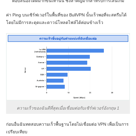
ตอบสนองได้ดีมากขึ้นเท่านั้น ซึ่งสำคัญมากสำหรับการเล่นเกม
ค่า Ping บนเซิร์ฟเวอร์ในพื้นที่ของ BullVPN นั้นเร็วพอที่จะสตรีมได้
โดยไม่มีการสะดุดและดาวน์โหลดไฟล์ได้ค่อนข้างเร็ว
ความเร็วของฉันดีที่สุดเมื่อเชื่อมต่อกับเซิร์ฟเวอร์อังกฤษ 1
ก่อนอื่นฉันทดสอบความเร็วพื้นฐานโดยไม่เชื่อมต่อ VPN เพื่อเป็นการ
เปรียบเทียบ