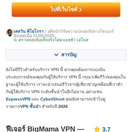
ไปที่เว็บไซต์
เคลวิน คิโอโกรา
อดีตนักวิจัยความปลอดภัยทางไซเบอร์
อัปเดตเมื่อ 21/05/2025
ตรวจสอบข้อเท็จจริงโดย
แมธธิว เอโมส
สารบัญ
สารบัญ:
คะแนนของเรา:
ยังไม่มีรีวิวสำหรับบริการ VPN นี้ หากคุณต้องการแบ่งปัน
คุณสมบัติหลัก
3.7
ประสบการณ์ของคุณกับผู้ให้บริการ VPN นี้ กรุณาเพิ่มรีวิวของคุณใน
ฐานะผู้ใช้บริการ เราจะนำเสนอรีวิวจากผู้เชี่ยวชาญเหมือนที่เราทำ
แอปและการติดตั้ง
5.0
กับผู้ให้บริการ VPN ระดับชั้นนำในอีกไม่นาน อย่างเช่น
ราคา
6.0
ExpressVPN
และ
CyberGhost
คุณยังสามารถเข้าไปดู
ความเสถียร & การช่วยเหลือ
3.5
รายการ
VPN ชั้นนำ
สำหรับปี
2026
ฟีเจอร์ BigMama VPN —
3.7