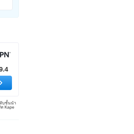
9.4
ดับชั้นนำ
ษัท Kape