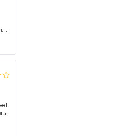
 data
ve it
that