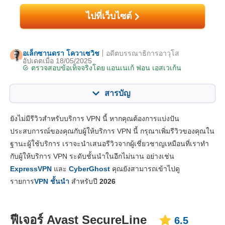
ไปที่เว็บไซต์
อเล็กซานดรา โควาเซวิช
อดีตบรรณาธิการอาวุโส
อัปเดตเมื่อ 18/05/2025
ตรวจสอบข้อเท็จจริงโดย
แอนเนเก้ ฟอน เอสเวเก้น
สารบัญ
สารบัญ:
คะแนนของเรา:
ยังไม่มีรีวิวสำหรับบริการ VPN นี้ หากคุณต้องการแบ่งปัน
คุณสมบัติหลัก
6.5
ประสบการณ์ของคุณกับผู้ให้บริการ VPN นี้ กรุณาเพิ่มรีวิวของคุณใน
ฐานะผู้ใช้บริการ เราจะนำเสนอรีวิวจากผู้เชี่ยวชาญเหมือนที่เราทำ
แอปและการติดตั้ง
6.6
กับผู้ให้บริการ VPN ระดับชั้นนำในอีกไม่นาน อย่างเช่น
ราคา
6.4
ExpressVPN
และ
CyberGhost
คุณยังสามารถเข้าไปดู
ความเสถียร & การช่วยเหลือ
5.0
รายการ
VPN ชั้นนำ
สำหรับปี
2026
ฟีเจอร์ Avast SecureLine
6.5