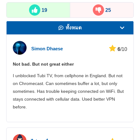
19
25
ทั้งหมด
ความเร็ว
Simon Dhaese
6
/10
สตรีมมิ่ง
Not bad. But not great either
ความปลอดภัย
I unblocked Tubi TV, from cellphone in England. But not
บริการลูกค้า
on Chromecast. Can sometimes buffer a lot, but only
sometimes. Has trouble keeping connected on WiFi. But
stays connected with cellular data. Used better VPN
before.