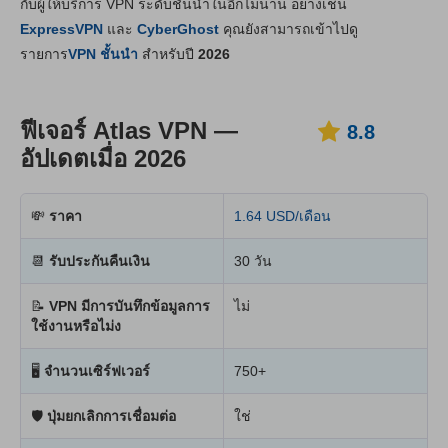
กับผู้ให้บริการ VPN ระดับชั้นนำในอีกไม่นาน อย่างเช่น
ราคา
9.3
ExpressVPN
และ
CyberGhost
คุณยังสามารถเข้าไปดู
ความเสถียร & การช่วยเหลือ
8.8
รายการ
VPN ชั้นนำ
สำหรับปี
2026
ฟีเจอร์ Atlas VPN —
8.8
อัปเดตเมื่อ 2026
💸
ราคา
1.64 USD/เดือน
📆
รับประกันคืนเงิน
30 วัน
📝
VPN มีการบันทึกข้อมูลการ
ไม่
ใช้งานหรือไม่ง
🖥
จำนวนเซิร์ฟเวอร์
750+
🛡
ปุ่มยกเลิกการเชื่อมต่อ
ใช่