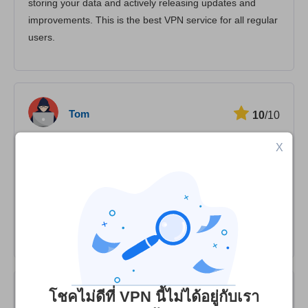
storing your data and actively releasing updates and
improvements. This is the best VPN service for all regular
users.
Tom
10
/10
X
10/10 GREAT VALUE!
Superior to Surfshark and Windscribe - better value and
better deal overall. 10/10 high recommend them for
stacked social discount, $80 for 10 years. WHOOOOO!
My new personal favorite VPN. Recommend.
โชคไม่ดีที่ VPN นี้ไม่ได้อยู่กับเรา
Randal Dean
2
/10