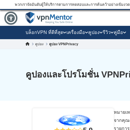
พวกเราจัดอันดับผู้ให้บริการตามการทดสอบและการค้นคว้าอย่างเข้มงวด แ
บล็อก
VPN ที่ดีที่สุด
เครื่องมือ
คูปอง
รีวิว
คู่มือ
คูปอง
คูปอง VPNPrivacy
คูปองและโปรโมชั่น VPNPr
หมายเหต
จากคุณด
รายการท