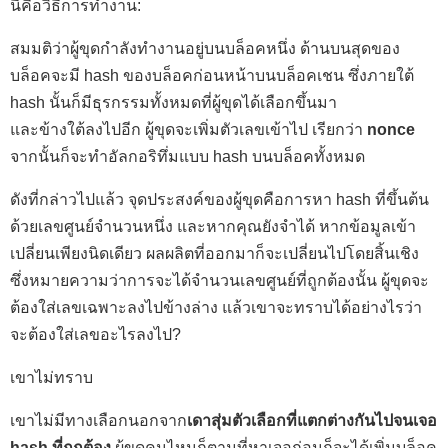
นี่คือวิธีการทำงาน:
สมมติว่าผู้ขุดกำลังทำงานอยู่บนบล็อคหนึ่ง ด้านบนสุดของ
บล็อคจะมี hash ของบล็อคก่อนหน้าบนบล็อคเชน ซึ่งภายใต้
hash นั้นก็มีธุรกรรมทั้งหมดที่ผู้ขุดได้เลือกขึ้นมา
และข้างใต้ลงไปอีก ผู้ขุดจะเพิ่มตัวเลขเข้าไป เรียกว่า
nonce
จากนั้นก็จะทำอัลกอริทึ่มแบบ hash บนบล็อคทั้งหมด
ดังที่กล่าวไปแล้ว จุดประสงค์ของผู้ขุดคือการหา hash ที่ขึ้นต้น
ด้วยเลขศูนย์จำนวนหนึ่ง และหากคุณยังจำได้ หากข้อมูลเข้า
เปลี่ยนเพียงนิดเดียว ผลผลิตที่ออกมาก็จะเปลี่ยนไปโดยสิ้นเชิง
ซึ่งหมายความว่าการจะได้จำนวนเลขศูนย์ที่ถูกต้องนั้น ผู้ขุดจะ
ต้องใส่เลขเฉพาะลงไปข้างล่าง แล้วเขาจะทราบได้อย่างไรว่า
จะต้องใส่เลขอะไรลงไป?
เขาไม่ทราบ
เขาไม่มีทางเลือกนอกจาก
เดาสุ่มตัวเลือกที่แตกต่างกันไปจนเจอ
hash ที่ถูกต้อง
ผู้ขุดคนไหนก็ตามที่หาเจอก่อนก็จะได้เพิ่มบล็อค