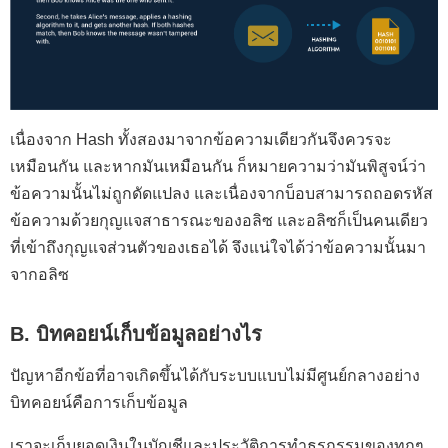
เนื่องจาก Hash ทั้งสองมาจากข้อความเดียวกันจึงควรจะ
เหมือนกัน และหากมันเหมือนกัน ก็หมายความว่ามันพิสูจน์ว่า
ข้อความนั้นไม่ถูกดัดแปลง และเนื่องจากบ็อบสามารถถอดรหัส
ข้อความด้วยกุญแจสาธารณะของอลิซ และอลิซก็เป็นคนเดียว
ที่เข้าถึงกุญแจส่วนตัวของเธอได้ จึงแน่ใจได้ว่าข้อความนั้นมา
จากอลิซ​
B. บิทคอยน์เก็บข้อมูลอย่างไร
ปัญหาอีกข้อที่อาจเกิดขึ้นได้กับระบบแบบไม่มีศูนย์กลางอย่าง
บิทคอยน์คือการเก็บข้อมูล
เราจะเก็บยอดเงินในบัญชีและประวัติการทำธุรกรรมของทุกๆ