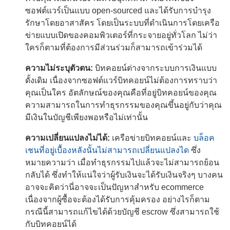
ซอฟต์แวร์เป็นแบบ open-sourced และได้รับการบำรุง
รักษาโดยอาสาสัคร โดยเป็นระบบที่ดำเนินการโดยเครือ
ข่ายแบบเปิดของคอมพิวเตอร์ที่กระจายอยู่ทั่วโลก ไม่ว่า
ใครก็ตามที่ต้องการมีส่วนร่วมก็สามารถเข้าร่วมได้
ความไม่ระบุตัวตน:
บิทคอยน์ต่างจากระบบการเงินแบบ
ดั้งเดิม เนื่องจากซอฟต์แวร์บิทคอยน์ไม่ต้องการทราบว่า
คุณเป็นใคร อัตลักษณ์ของคุณคือที่อยู่บิทคอยน์ของคุณ
ความสามารถในการทำธุรกรรมของคุณขึ้นอยู่กับว่าคุณ
มีเงินในบัญชีเพียงพอหรือไม่เท่านั้น
ความเปลี่ยนแปลงไม่ได้:
เครือข่ายบิทคอยน์และ
บล็อค
เชนที่อยู่เบื้องหลังนั้นไม่สามารถเปลี่ยนแปลงได
ซึ่ง
หมายความว่า เมื่อทำธุรกรรมไปแล้วจะไม่สามารถย้อน
กลับได้ ซึ่งทำให้แน่ใจว่าผู้รับเงินจะได้รับเงินจริงๆ บางคน
อาจจะคิดว่านี่อาจจะเป็นปัญหาสำหรับ ecommerce
เนื่องจากผู้ซื้อจะต้องได้รับการคุ้มครอง อย่างไรก็ตาม
กรณีนี้สามารถแก้ไขได้ด้วยบัญชี escrow ซึ่งสามารถใช้
กับบิทคอยน์ได้