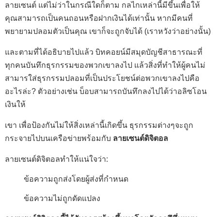
ลายเซนต์ แต่ไม่ว่าในกรณีใดก็ตาม กลไกเหล่านี้มีขึ้นเพื่อให้
คุณสามารถเป็นคนถอนหรือฝากเงินได้เท่านั้น หากมีคนที่
พยายามปลอมตัวเป็นคุณ​ เขาก็จะถูกจับได้ (เราหวังว่าอย่างนั้น)
และตามที่ได้อธิบายไปแล้ว บิทคอยน์มีสมุดบัญชีสาธารณะที่
ทุกคนบันทึกธุรกรรมของพวกเขาลงไป แล้วสิ่งที่ทำให้ผู้คนไม่
สามารใส่ธุรกรรมปลอมที่เป็นประโยชน์ต่อพวกเขาลงไปคือ
อะไรล่ะ? ตัวอย่างเช่น บ็อบสามารถบันทึกลงไปได้ว่าอลิซโอน
เงินให้
เขา เพื่อป้องกันไม่ให้สิ่งเหล่านี้เกิดขึ้น ธุรกรรมต่างๆจะถูก
กระจายไปบนเครือข่ายพร้อมกับ
ลายเซนต์ดิจิตอล
ลายเซนต์ดิจิตอลทำให้แน่ใจว่า:
ข้อความถูกส่งโดยผู้ส่งที่กำหนด
ข้อความไม่ถูกดัดแปลง