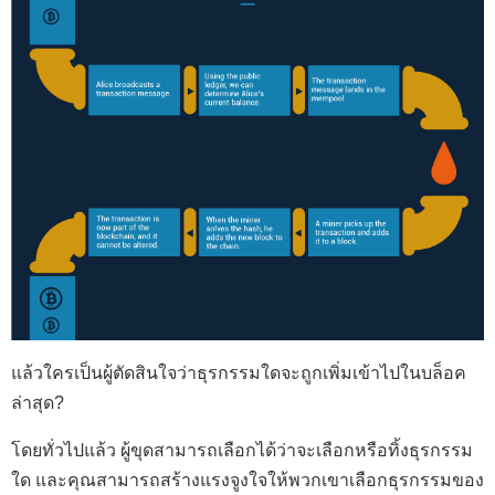
แล้วใครเป็นผู้ตัดสินใจว่าธุรกรรมใดจะถูกเพิ่มเข้าไปในบล็อค
ล่าสุด?
โดยทั่วไปแล้ว ผู้ขุดสามารถเลือกได้ว่าจะเลือกหรือทิ้งธุรกรรม
ใด และคุณสามารถสร้างแรงจูงใจให้พวกเขาเลือกธุรกรรมของ