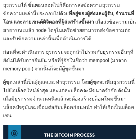
ธุรกรรมได้ ขั้นตอนถอดไปก็คือการส่งข้อความธุรกรรม
ข้อความเหล่านี้ประกอบไปด้วย
ที่อยู่ของผู้ส่งและผู้รับ, จำนวนที่
โอน และลายเซนต์ดิจิตอลที่ผู้ส่งสร้างขึ้นมา
เมื่อส่งข้อความเป็น
สาธารณะแล้ว node ใดๆในเครือข่ายสามารถส่งข้อความต่อ
และรับข้อความเหล่านั้นเพื่อดำเนินการได้
ก่อนที่จะดำเนินการ ธุรกรรมจะถูกนำไปรวมกับธุรกรรมอื่นๆที่
ยังไม่ได้รับการยืนยัน หรือที่รู้จักในชื่อว่า mempool (มาจาก
memory pool) จากนั้นก็จะมีผู้ขุดขึ้นมา
ผู้ขุดเหล่านี้เป็นผู้ดูแลและทำธุรกรรม โดยผู้ขุดจะเพิ่มธุรกรรมนี้
ไปยังบล็อคใหม่ล่าสุด และแต่ละบล็อคจะมีขนาดจำกัด ดังนั้น
เมื่อมีธุรกรรมจำนวนหนึ่งแล้วจะต้องสร้างบล็อคใหม่ขึ้นมา
บล็อคปัจจุบันจะเชื่อมต่อกับบล็อคก่อนหน้า ทำให้เกิดเป็นบล็อค
เชน