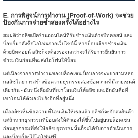
E. การพิสูจน์การทำงาน (Proof-of-Work) จะช่วย
ป้องกันการจ่ายซ้ำสองครั้งได้อย่างไร
สมมติว่าอลิซเปิดร้านออนไลน์ที่รับชำระเงินด้วยบิทคอยน์ และ
บ็อบก็มาสั่งซื้อไอโฟนจากเว็บไซต์นี้ หากบ็อบเลือกชำระเงิน
ด้วยบิทคอยน์ อลิซก็จะต้องรอจนกว่าจะได้รับการยืนยันการ
ชำระเงินก่อนที่จะส่งไอโฟนให้บ็อบ
แต่เนื่องจากการทำงานของบล็อคเชน บ็อบอาจจะพยายามหลอ
กอลิซโดยการสร้างข้อความธุรกรรมสองข้อความที่มีลายเซนต์
เดียวกัน - อันหนึ่งคืออันที่เขาโอนเงินให้อลิซ และอีกอันคือที่
เขาโอนให้ตัวเองไปยังอีกที่อยู่หนึ่ง
เมื่ออลิซเห็นข้อความที่โอนเงินให้เธอแล้ว อลิซก็จะจัดส่งสินค้า
แต่ถ้าหากธุรกรรมที่บ็อบส่งให้ตัวเองได้ขึ้นไปอยู่บนบล็อคเชน
ก่อนธุรกรรมที่ส่งให้อลิซ ธุรกรรมนั้นก็จะได้รับการดำเนินการ
และบ็อบก็จะได้ไอโฟนฟรี