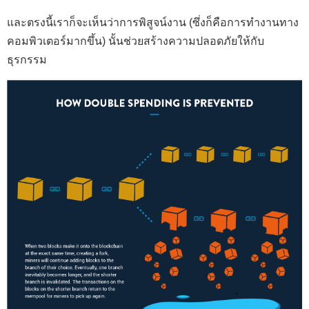
และตรงนี้เราก็จะเห็นว่าการพิสูจน์งาน (ซึ่งก็คือการทำงานทาง
คอมพิวเตอร์มากขึ้น) นั้นช่วยสร้างความปลอดภัยให้กับ
ธุรกรรม