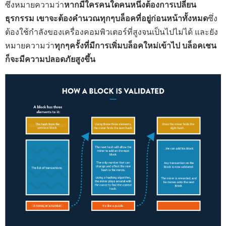
ซึ่งหมายความว่า
หากมีใครคนใดคนหนึ่งต้องการเปลี่ยน
ธุรกรรม เขาจะต้องคำนวณทุกๆบล็อคที่อยู่ก่อนหน้าทั้งหมด
ซึ่ง
ต้องใช้กำลังของเครื่องคอมพิวเตอร์ที่สูงจนเป็นไปไม่ได้ และยัง
หมายความว่า
ทุกๆครั้งที่มีการเพิ่มบล็อคใหม่เข้าไป บล็อคเชน
ก็จะมีความปลอดภัยสูงขึ้น