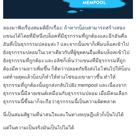
ลองมาฟังเรื่องสมมติอีกเรื่อง: ถ้าหากบ็อบสามารถสร้างสอง
แขนงได้โดยที่มีหนึ่งบล็อคที่มีธุรกรรมที่ถูกต้องและอีกอันคือ
อันที่เป็นธุรกรรมปลอมล่ะ? และจากนั้นเขาก็เพิ่มบล็อคเข้าไป
ยังธุรกรรมปลอมในเวลาเดียวกับที่ผู้ขุดคนอื่นเพิ่มบล็อคเข้าไป
ยังธุรกรรมที่ถูกต้อง และอลิซก็เห็นว่าแขนงที่มีธุรกรรมที่ถูก
ต้องมีความยาวเพิ่มขึ้น ก็คิดว่าปลอดภัยจึงส่งไอโฟนไปให้บ็อบ
แต่ท้ายสุดแล้วบ็อบก็ทำให้ห่วงโซ่ของเขายาวขึ้น ทำให้
ธุรกรรมที่ถูกต้องนั้นถูกส่งกลับไปยัง mempool และเนื่องจาก
ธุรกรรมนี้มีลายเซนต์เหมือนกับธุรกรรมปลอม เมื่อมีคนเลือก
ธุรกรรมนี้ขึ้นมาก็จะถือว่าธุรกรรมนี้เป็นความผิดพลาด
นี่เป็นสมมติฐานที่น่าสนใจและในทางทฤษฎีแล้วก็เป็นไปได้
แต่ในความเป็นจริงมันเป็นไปไม่ได้