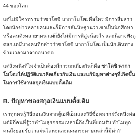
44 ของโลก
แต่ไม่มีใครทราบว่าซาโตชิ นากาโมโตะคือใคร มีการสืบสาว
โดยนักข่าวหลายคนและก็มีการสันนิษฐานว่าเขาเป็นนักศึกษา
หรือคนดังหลายๆคน แต่ก็ยังไม่มีการพิสูจน์อะไร และนี่อาจฟังดู
ตลกแต่มีบางคนที่กล่าวว่าซาโตชิ นากาโมโตะเป็นนักเดินทาง
ข้ามเวลามาจากอนาคต
แต่สิ่งหนึ่งที่ไม่จำเป็นต้องมีการถกเถียงกันก็คือ
ซาโตชิ นากา
โมโตะได้ปฏิวัติแนวคิดเกี่ยวกับเงิน และแก้ปัญหาต่างๆที่เกิดขึ้น
ในการใช้งานสกุลเงินแบบดั้งเดิม
B. ปัญหาของสกุลเงินแบบดั้งเดิม
เราทุกคนรู้วิธีถอนเงินจากตู้เอทีเอ็มและวิธีซื้อหมากฝรั่งหนึ่งห่อ
แต่มีกี่คนที่รู้ว่าทำไมธุรกรรมเหล่านี้ถึงเป็นที่ยอมรับ ทำไมทุก
คนถึงยอมรับว่าแผ่นโลหะและแผ่นกระดาษเหล่านี้มีค่า?