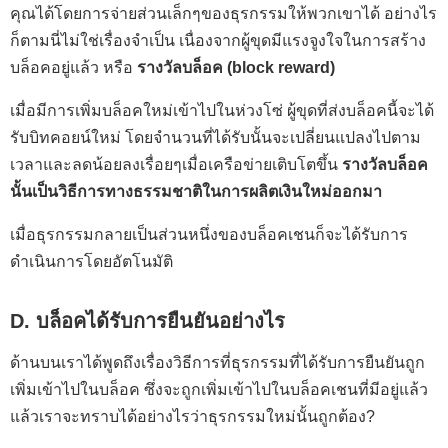
คุณได้โดยการจ่ายส่วนเล็กๆของธุรกรรมให้พวกเขาได้ อย่างไร
ก็ตามนี่ไม่ใช่เรื่องจำเป็น เนื่องจากผู้ขุดมีแรงจูงใจในการสร้าง
บล็อคอยู่แล้ว หรือ
รางวัลบล็อค (block reward)
เมื่อมีการเพิ่มบล็อคใหม่เข้าไปในห่วงโซ่ ผู้ขุดที่ส่งบล็อคนี้จะได้
รับบิทคอยน์ใหม่ โดยจำนวนที่ได้รับนั้นจะเปลี่ยนแปลงไปตาม
เวลาและลดน้อยลงเรื่อยๆเมื่อเครือข่ายเติบโตขึ้น
รางวัลบล็อค
นั้นเป็นวิธีการทางธรรมชาติในการผลิตเงินใหม่ออกมา
เมื่อธุรกรรมกลายเป็นส่วนหนึ่งของบล็อคเชนก็จะได้รับการ
ดำเนินการโดยอัตโนมัติ
D. บล็อคได้รับการยืนยันอย่างไร
ด้านบนเราได้พูดถึงเรื่องวิธีการที่ธุรกรรมที่ได้รับการยืนยันถูก
เพิ่มเข้าไปในบล็อค ซึ่งจะถูกเพิ่มเข้าไปในบล็อคเชนที่มีอยู่แล้ว
แล้วเราจะทราบได้อย่างไรว่าธุรกรรมใหม่นั้นถูกต้อง?