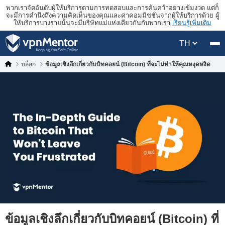
พวกเราจัดอันดับผู้ให้บริการตามการทดสอบและการค้นคว้าอย่างเข้มงวด แต่ก็
จะมีการคำนึงถึงความคิดเห็นของคุณและค่าคอมมิชชั่นจากผู้ให้บริการด้วย ผู้
ให้บริการบางรายนั้นจะมีบริษัทแม่แห่งเดียวกันกับพวกเรา
เรียนรู้เพิ่มเติม
TH
บล็อก
ข้อมูลเชิงลึกเกี่ยวกับบิทคอยน์ (Bitcoin) ที่จะไม่ทำให้คุณหงุดหงิด
ข้อมูลเชิงลึกเกี่ยวกับบิทคอยน์ (Bitcoin) ที่