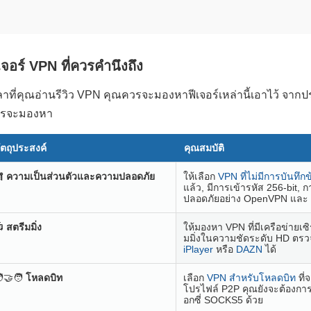
เจอร์ VPN
ที่ควรคำนึงถึง
ลาที่คุณอ่านรีวิว VPN คุณควรจะมองหาฟีเจอร์เหล่านี้เอาไว้ จากประ
รจะมองหา
ัตถุประสงค์
คุณสมบัติ

ความเป็นส่วนตัวและความปลอดภัย
ให้เลือก
VPN ที่ไม่มีการบันทึกข
แล้ว, มีการเข้ารหัส 256-bit
ปลอดภัยอย่าง OpenVPN และ

สตรีมมิ่ง
ให้มองหา VPN ที่มีเครือข่ายเ
มมิ่งในความชัดระดับ HD ตรว
iPlayer
หรือ
DAZN
ได้
‍🤝‍🧑
โหลดบิท
เลือก
VPN สำหรับโหลดบิท
ที่
โปรไฟล์ P2P คุณยังจะต้องการค
อกซี่ SOCKS5 ด้วย