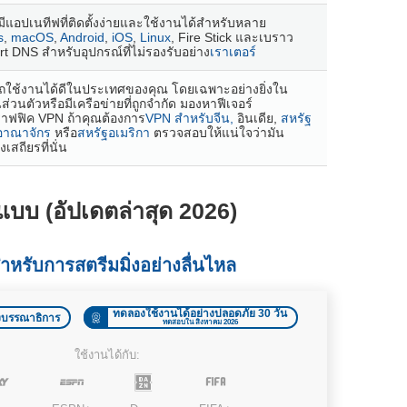
ีแอปเนทีฟที่ติดตั้งง่ายและใช้งานได้สำหรับหลาย
s
,
macOS
,
Android
,
iOS
,
Linux
, Fire Stick และเบราว
t DNS สำหรับอุปกรณ์ที่ไม่รองรับอย่าง
เราเตอร์
ถใช้งานได้ดีในประเทศของคุณ โดยเฉพาะอย่างยิ่งใน
นส่วนตัวหรือมีเครือข่ายที่ถูกจำกัด มองหาฟีเจอร์
งทราฟฟิค VPN ถ้าคุณต้องการ
VPN สำหรับจีน,
อินเดีย,
สหรัฐ
าณาจักร
หรือ
สหรัฐอเมริกา
ตรวจสอบให้แน่ใจว่ามัน
สถียรที่นั่น
ปแบบ
(
อัปเดตล่าสุด
2026
)
สุดสำหรับการสตรีมมิ่งอย่างลื่นไหล
ทดลองใช้งานได้อย่างปลอดภัย 30 วัน
องบรรณาธิการ
ทดสอบใน สิงหาคม 2026
ใช้งานได้กับ: