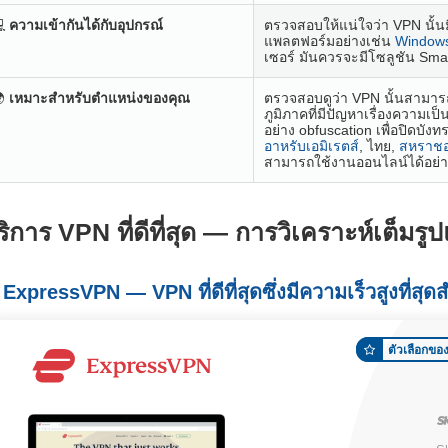

ความเข้ากันได้กับอุปกรณ์
ตรวจสอบให้แน่ใจว่า VPN นั้นม
แพลตฟอร์มอย่างเช่น
Window
เซอร์ มันควรจะมีโซลูชัน Smar

เหมาะสำหรับตำแหน่งของคุณ
ตรวจสอบดูว่า VPN นั้นสามาร
ภูมิภาคที่มีปัญหาเรื่องความเป็
อย่าง obfuscation เพื่อปิดบั
อาหรับเอมิเรตส์
, ไทย,
สหราชอ
สามารถใช้งานออนไลน์ได้อย่างเ
ริการ VPN
ที่ดีที่สุด
—
การวิเคราะห์เต็มรู
. ExpressVPN — VPN
ที่ดีที่สุดซึ่งมีความเร็วสูงที่
ตัวเลือกข