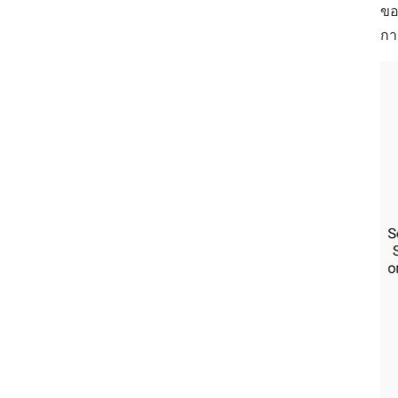
ขอ
กา