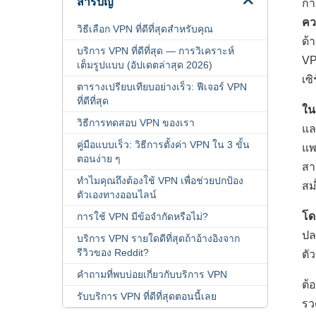
สารบัญ
กา
คว
วิธีเลือก VPN ที่ดีที่สุดสำหรับคุณ
ด้
บริการ VPN ที่ดีที่สุด — การวิเคราะห์
VP
เต็มรูปแบบ (อัปเดตล่าสุด 2026)
เซ
ตารางเปรียบเทียบอย่างเร็ว: ฟีเจอร์ VPN
ที่ดีที่สุด
ใน
วิธีการทดสอบ VPN ของเรา
แล
คู่มือแบบเร็ว: วิธีการตั้งค่า VPN ใน 3 ขั้น
แพ
ตอนง่าย ๆ
สา
ทำไมคุณถึงต้องใช้ VPN เพื่อช่วยปกป้อง
สม
ตัวเองทางออนไลน์
โ
การใช้ VPN มีข้อจำกัดหรือไม่?
ปล
บริการ VPN รายใดดีที่สุดถ้าอ้างอิงจาก
รีวิวของ Reddit?
ตั
คำถามที่พบบ่อยเกี่ยวกับบริการ VPN
ต้
รับบริการ VPN ที่ดีที่สุดตอนนี้เลย
รว