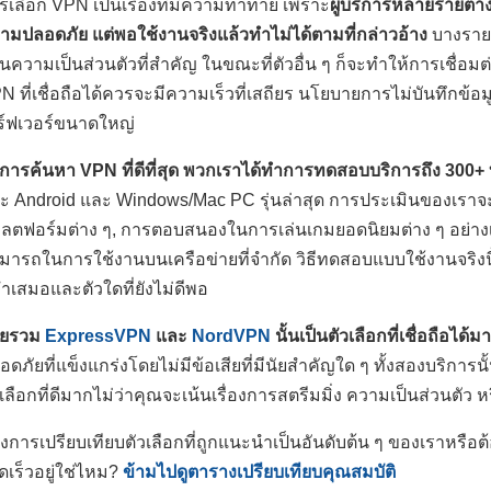
รเลือก VPN เป็นเรื่องที่มีความท้าทาย เพราะ
ผู้บริการหลายรายต่าง
ามปลอดภัย แต่พอใช้งานจริงแล้วทำไม่ได้ตามที่กล่าวอ้าง
บางรายก
านความเป็นส่วนตัวที่สำคัญ ในขณะที่ตัวอื่น ๆ ก็จะทำให้การเชื่อม
N ที่เชื่อถือได้ควรจะมีความเร็วที่เสถียร นโยบายการไม่บันทึกข้อมู
ิร์ฟเวอร์ขนาดใหญ่
การค้นหา VPN ที่ดีที่สุด พวกเราได้ทำการทดสอบบริการถึง 300+ 
ะ Android และ Windows/Mac PC รุ่นล่าสุด การประเมินของเรา
ลตฟอร์มต่าง ๆ, การตอบสนองในการเล่นเกมยอดนิยมต่าง ๆ อย่า
มารถในการใช้งานบนเครือข่ายที่จำกัด วิธีทดสอบแบบใช้งานจริงนี้
่ำเสมอและตัวใดที่ยังไม่ดีพอ
ดยรวม
ExpressVPN
และ
NordVPN
นั้นเป็นตัวเลือกที่เชื่อถือได้มา
อดภัยที่แข็งแกร่งโดยไม่มีข้อเสียที่มีนัยสำคัญใด ๆ ทั้งสองบริการ
วเลือกที่ดีมากไม่ว่าคุณจะเน้นเรื่องการสตรีมมิ่ง ความเป็นส่วนตัว
องการเปรียบเทียบตัวเลือกที่ถูกแนะนำเป็นอันดับต้น ๆ ของเราหรือ
ดเร็วอยู่ใช่ไหม?
ข้ามไปดูตารางเปรียบเทียบคุณสมบัติ